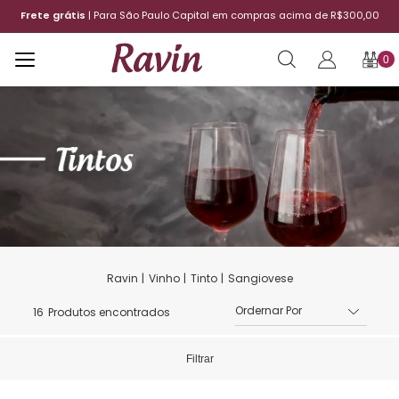
a de R$300,00
12x sem juros
| Aproveite o parcelamento
0
Vinho
Tinto
Sangiovese
16
Produtos encontrados
Filtrar