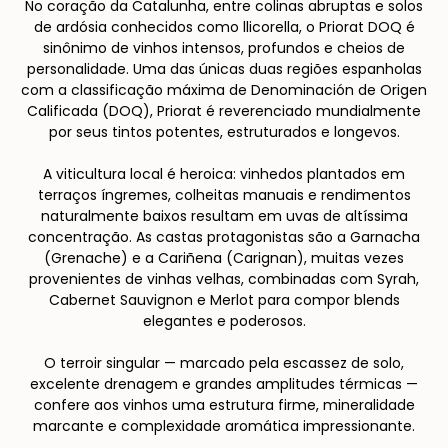
No coração da Catalunha, entre colinas abruptas e solos
de ardósia conhecidos como llicorella, o Priorat DOQ é
sinônimo de vinhos intensos, profundos e cheios de
personalidade. Uma das únicas duas regiões espanholas
com a classificação máxima de Denominación de Origen
Calificada (DOQ), Priorat é reverenciado mundialmente
por seus tintos potentes, estruturados e longevos.
A viticultura local é heroica: vinhedos plantados em
terraços íngremes, colheitas manuais e rendimentos
naturalmente baixos resultam em uvas de altíssima
concentração. As castas protagonistas são a Garnacha
(Grenache) e a Cariñena (Carignan), muitas vezes
provenientes de vinhas velhas, combinadas com Syrah,
Cabernet Sauvignon e Merlot para compor blends
elegantes e poderosos.
O terroir singular — marcado pela escassez de solo,
excelente drenagem e grandes amplitudes térmicas —
confere aos vinhos uma estrutura firme, mineralidade
marcante e complexidade aromática impressionante.