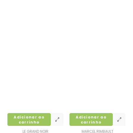
Adicionar ao
Adicionar ao
carrinho
carrinho
LE GRAND NOIR
MARCEL RIMBAULT