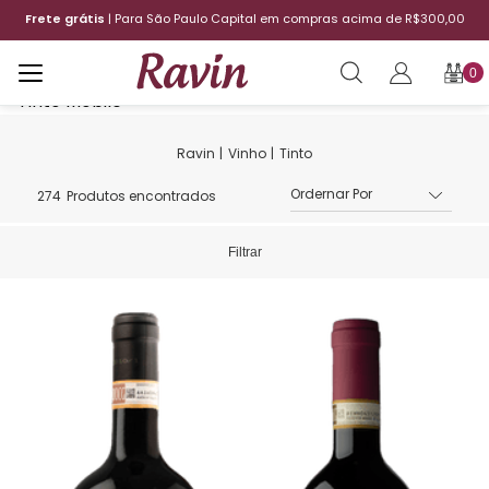
00
12x sem juros
| Aproveite o parcelamento
F
0
Vinho
Tinto
274
Produtos encontrados
Filtrar