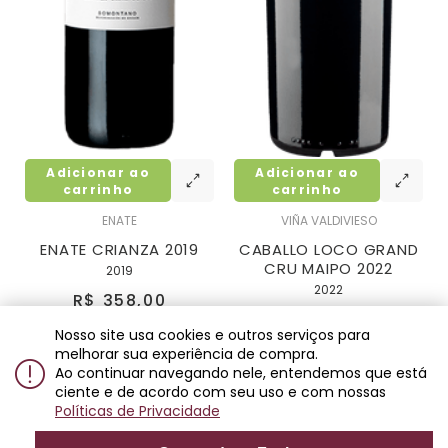
Adicionar ao
Adicionar ao
carrinho
carrinho
ENATE
VIÑA VALDIVIESO
ENATE CRIANZA 2019
CABALLO LOCO GRAND
CRU MAIPO 2022
2019
2022
R$ 358,00
R$ 498,00
2x
de
R$ 179,00
Nosso site usa cookies e outros serviços para
3x
de
R$ 166,00
melhorar sua experiência de compra.
Ao continuar navegando nele, entendemos que está
ciente e de acordo com seu uso e com nossas
Políticas de Privacidade