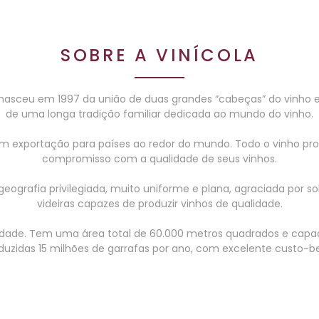
SOBRE A VINÍCOLA
s nasceu em 1997 da união de duas grandes “cabeças” do vinho
de uma longa tradição familiar dedicada ao mundo do vinho.
em exportação para países ao redor do mundo. Todo o vinho pr
compromisso com a qualidade de seus vinhos.
ografia privilegiada, muito uniforme e plana, agraciada por sol
videiras capazes de produzir vinhos de qualidade.
ade. Tem uma área total de 60.000 metros quadrados e capacid
duzidas 15 milhões de garrafas por ano, com excelente custo-be