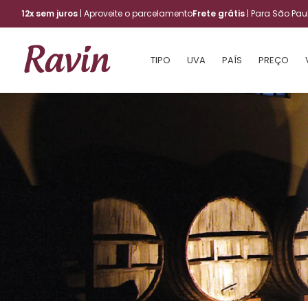
12x sem juros
| Aproveite o parcelamento
Frete grátis
| Para São Pa
TIPO
UVA
PAÍS
PREÇO