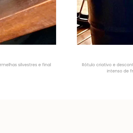
elhas silvestres e final
Rótulo criativo e desco
intenso de fr