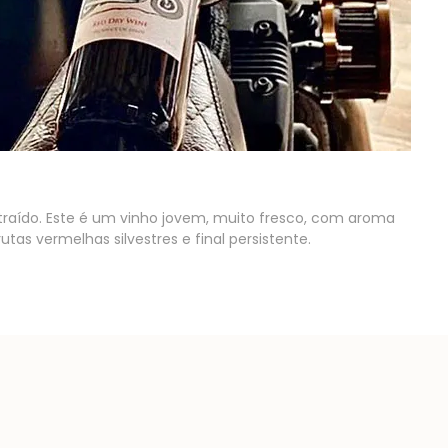
ntraído. Este é um vinho jovem, muito fresco, com aroma
utas vermelhas silvestres e final persistente.