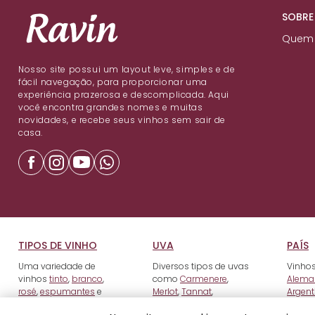
SOBRE
Quem
Nosso site possui um layout leve, simples e de
fácil navegação, para proporcionar uma
experiência prazerosa e descomplicada. Aqui
você encontra grandes nomes e muitas
novidades, e recebe seus vinhos sem sair de
casa.
TIPOS DE VINHO
UVA
PAÍS
Uma variedade de
Diversos tipos de uvas
Vinhos
vinhos
tinto
,
branco
,
como
Carmenere
,
Alema
rosé
,
espumantes
e
Merlot
,
Tannat
,
Argent
fortificados
.
Tempranillo
e outros.