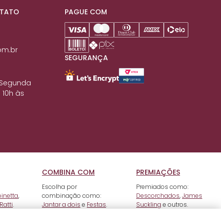
NTATO
PAGUE COM
om.br
SEGURANÇA
 Segunda
 10h às
COMBINA COM
PREMIAÇÕES
Escolha por
Premiados como:
pinetta
,
combinação como:
Descorchados
,
James
Ratti
.
Jantar a dois
e
Festas
.
Suckling
e outros.