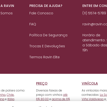
 A RAVIN
PRECISA DE AJUDA?
ENTRE EM CO
 Somos
Fale Conosco
(11) 5574-5789
FAQ
ravin@ravin.c
Política De Segurança
Horário de
atendimento:
a Sábado das
Trocas E Devoluções
19h
Termos Ravin Elite
PREÇO
VINÍCOLA
 de países como:
Diversas faixas de
As vinícolas mais
nha
,
Chile
,
preço com vinhos
até
conhecidas:
La S
ina
e
Itália
.
R$ 80,00
e
acima de R$
Viña Valdivieso
e
500,00
.