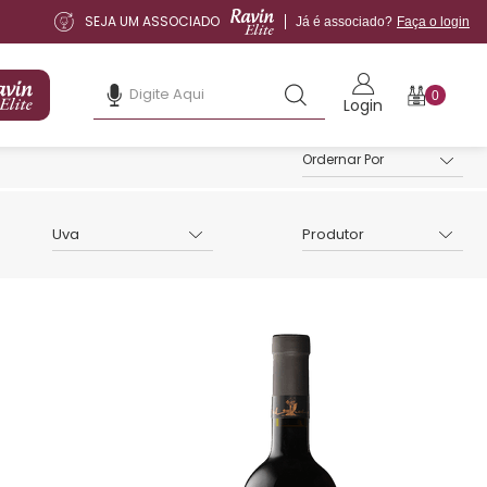
SEJA UM ASSOCIADO
Já é associado?
Faça o login
0
Login
Uva
Produtor