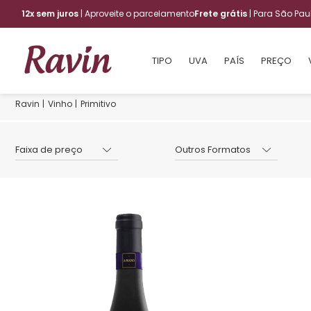
12x sem juros
| Aproveite o parcelamento
Frete grátis
| Para São Pa
TIPO
UVA
PAÍS
PREÇO
Vinho
Primitivo
Faixa de preço
Outros Formatos