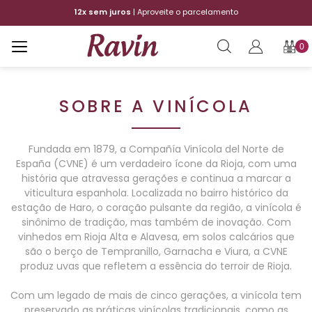
12x sem juros
| Aproveite o parcelamento
Fr
0
SOBRE A VINÍCOLA
Fundada em 1879, a Compañía Vinícola del Norte de
España (CVNE) é um verdadeiro ícone da Rioja, com uma
história que atravessa gerações e continua a marcar a
viticultura espanhola. Localizada no bairro histórico da
estação de Haro, o coração pulsante da região, a vinícola é
sinônimo de tradição, mas também de inovação. Com
vinhedos em Rioja Alta e Alavesa, em solos calcários que
são o berço de Tempranillo, Garnacha e Viura, a CVNE
produz uvas que refletem a essência do terroir de Rioja.
Com um legado de mais de cinco gerações, a vinícola tem
preservado as práticas vinícolas tradicionais, como as