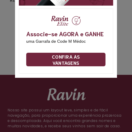
RESERVA PUERTO FINO
-
R$ 228,00
Associe-se AGORA e GANHE
uma Garrafa de
Code M Médoc
CONFIRA AS
VANTAGENS
Nosso site possui um layout leve, simples e de fácil
navegação, para proporcionar uma experiência prazerosa
e descomplicada. Aqui você encontra grandes nomes e
muitas novidades, e recebe seus vinhos sem sair de casa.