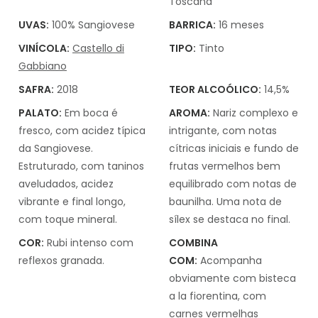
Toscana
UVAS:
100% Sangiovese
BARRICA:
16 meses
VINÍCOLA:
Castello di
TIPO:
Tinto
Gabbiano
SAFRA:
2018
TEOR ALCOÓLICO:
14,5%
PALATO:
Em boca é
AROMA:
Nariz complexo e
fresco, com acidez típica
intrigante, com notas
da Sangiovese.
cítricas iniciais e fundo de
Estruturado, com taninos
frutas vermelhos bem
aveludados, acidez
equilibrado com notas de
vibrante e final longo,
baunilha. Uma nota de
com toque mineral.
sílex se destaca no final.
COR:
Rubi intenso com
COMBINA
reflexos granada.
COM:
Acompanha
obviamente com bisteca
a la fiorentina, com
carnes vermelhas