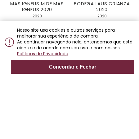
MAS IGNEUS M DE MAS
BODEGA LAUS CRIANZA
IGNEUS 2020
2020
2020
2020
R$ 684,00
R$ 238,00
Nosso site usa cookies e outros serviços para
5x
de
R$ 136,80
melhorar sua experiência de compra.
Ao continuar navegando nele, entendemos que está
ciente e de acordo com seu uso e com nossas
Políticas de Privacidade
Concordar e Fechar