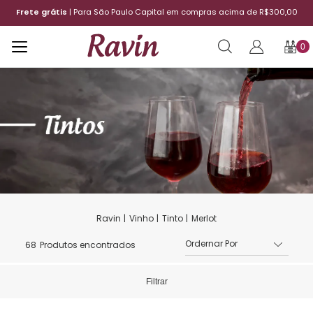
$300,00
12x sem juros
| Aproveite o parcelamento
0
Vinho
Tinto
Merlot
68
Produtos encontrados
Filtrar