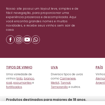
Nosso site possui um layout leve, simples e de
fácil navegação, para proporcionar uma
experiência prazerosa e descomplicada. Aqui
você encontra grandes nomes e muitas
novidades, e recebe seus vinhos sem sair de
casa.
TIPOS DE VINHO
UVA
PAÍS
Uma variedade de
Diversos tipos de uvas
Vinhos
vinhos
tinto
,
branco
,
como
Carmenere
,
Alema
rosé
,
espumantes
e
Merlot
,
Tannat
,
Argent
fortificados
.
Tempranillo
e outros.
Produtos destinados para maiores de 18 anos.
© 2023 Ravin Importadora e Distribuidora de Bebidas LTDA. Rua Padr