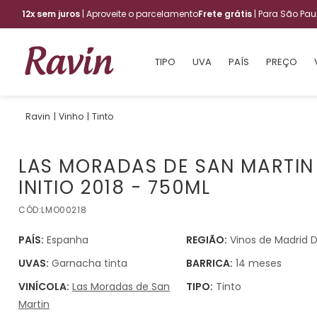
12x sem juros
| Aproveite o parcelamento
Frete grátis
| Para São Pa
TIPO
UVA
PAÍS
PREÇO
Vinho
Tinto
LAS MORADAS DE SAN MARTIN
INITIO 2018 - 750ML
CÓD:
LMO00218
PAÍS:
Espanha
REGIÃO:
Vinos de Madrid 
UVAS:
Garnacha tinta
BARRICA:
14 meses
VINÍCOLA:
Las Moradas de San
TIPO:
Tinto
Martin