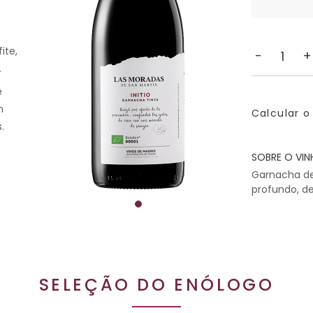
ite,
-
+
.
e
m
Calcular o
.
SOBRE O VIN
Garnacha de
profundo, d
SELEÇÃO DO ENÓLOGO