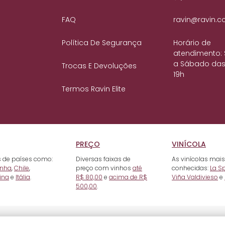
FAQ
ravin@ravin.c
Política De Segurança
Horário de
atendimento:
a Sábado das
Trocas E Devoluções
19h
Termos Ravin Elite
PREÇO
VINÍCOLA
 de países como:
Diversas faixas de
As vinícolas mais
nha
,
Chile
,
preço com vinhos
até
conhecidas:
La S
ina
e
Itália
.
R$ 80,00
e
acima de R$
Viña Valdivieso
e
500,00
.
e Raposo, 93 - Mooca, SP. CEP: 03118-000. CNPJ: 10.722.506/0001-68