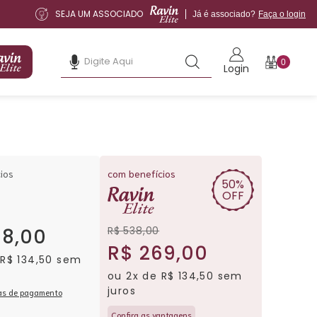
SEJA UM ASSOCIADO
Já é associado?
Faça o login
0
Login
ios
com benefícios
50%
OFF
R$ 538,00
38,00
R$ 269,00
 R$ 134,50 sem
ou 2x de R$ 134,50 sem
juros
as de pagamento
Confira as vantagens