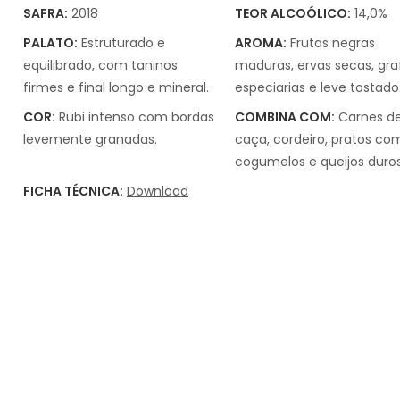
SAFRA:
2018
TEOR ALCOÓLICO:
14,0%
PALATO:
Estruturado e
AROMA:
Frutas negras
equilibrado, com taninos
maduras, ervas secas, graf
firmes e final longo e mineral.
especiarias e leve tostado
COR:
Rubi intenso com bordas
COMBINA COM:
Carnes d
levemente granadas.
caça, cordeiro, pratos co
cogumelos e queijos duros
FICHA TÉCNICA:
Download