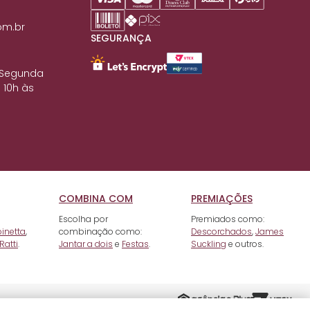
om.br
SEGURANÇA
 Segunda
 10h às
COMBINA COM
PREMIAÇÕES
Escolha por
Premiados como:
pinetta
,
combinação como:
Descorchados
,
James
Ratti
.
Jantar a dois
e
Festas
.
Suckling
e outros.