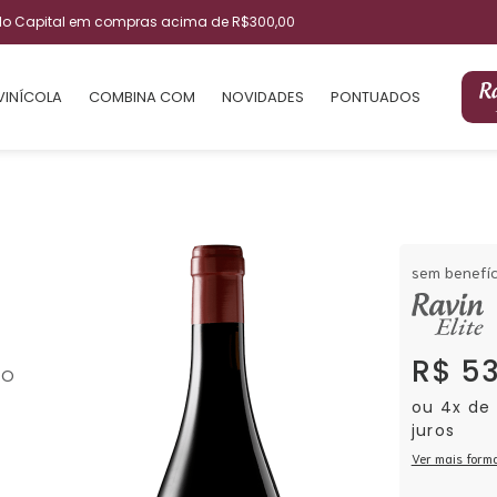
ulo Capital em compras acima de R$300,00
VINÍCOLA
COMBINA COM
NOVIDADES
PONTUADOS
sem benefíc
R$ 5
DO
ou 4x de
juros
Ver mais form