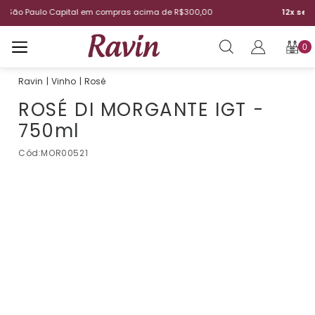
300,00
12x sem juros
| Aproveite o parcelamento
0
Vinho
Rosé
ROSÉ DI MORGANTE IGT -
750ml
Cód:
MOR00521