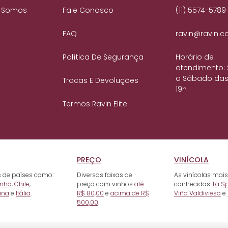
 Somos
Fale Conosco
(11) 5574-5789
FAQ
ravin@ravin.c
Política De Segurança
Horário de
atendimento:
a Sábado das
Trocas E Devoluções
19h
Termos Ravin Elite
PREÇO
VINÍCOLA
 de países como:
Diversas faixas de
As vinícolas mais
nha
,
Chile
,
preço com vinhos
até
conhecidas:
La S
ina
e
Itália
.
R$ 80,00
e
acima de R$
Viña Valdivieso
e
500,00
.