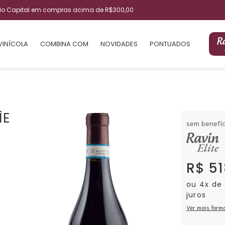
ulo Capital em compras acima de R$300,00
VINÍCOLA
COMBINA COM
NOVIDADES
PONTUADOS
ÌE
sem benefíc
R$ 51
ou 4x de
juros
Ver mais form