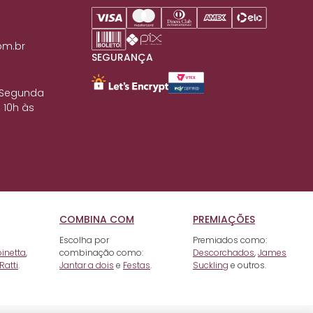
om.br
SEGURANÇA
 Segunda
 10h às
COMBINA COM
PREMIAÇÕES
Escolha por
Premiados como:
pinetta
,
combinação como:
Descorchados
,
James
Ratti
.
Jantar a dois
e
Festas
.
Suckling
e outros.