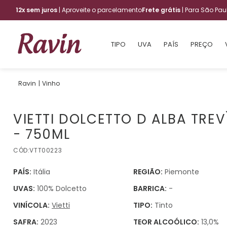
12x sem juros
| Aproveite o parcelamento
Frete grátis
| Para São Pa
TIPO
UVA
PAÍS
PREÇO
Vinho
VIETTI DOLCETTO D ALBA TREV
- 750ML
CÓD:
VTT00223
PAÍS:
Itália
REGIÃO:
Piemonte
UVAS:
100% Dolcetto
BARRICA:
-
VINÍCOLA:
Vietti
TIPO:
Tinto
SAFRA:
2023
TEOR ALCOÓLICO:
13,0%