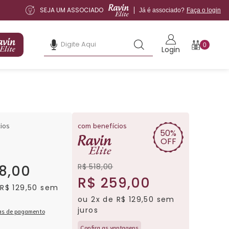
SEJA UM ASSOCIADO
Já é associado?
Faça o login
0
Login
ios
com benefícios
50%
OFF
R$ 518,00
8,00
R$ 259,00
 R$ 129,50 sem
ou 2x de R$ 129,50 sem
juros
as de pagamento
Confira as vantagens