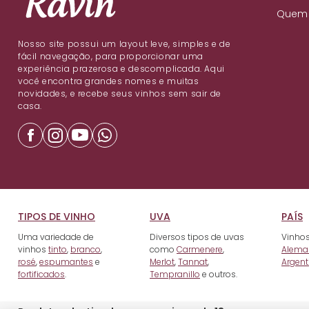
Quem
Nosso site possui um layout leve, simples e de
fácil navegação, para proporcionar uma
experiência prazerosa e descomplicada. Aqui
você encontra grandes nomes e muitas
novidades, e recebe seus vinhos sem sair de
casa.
TIPOS DE VINHO
UVA
PAÍS
Uma variedade de
Diversos tipos de uvas
Vinhos
vinhos
tinto
,
branco
,
como
Carmenere
,
Alema
rosé
,
espumantes
e
Merlot
,
Tannat
,
Argent
fortificados
.
Tempranillo
e outros.