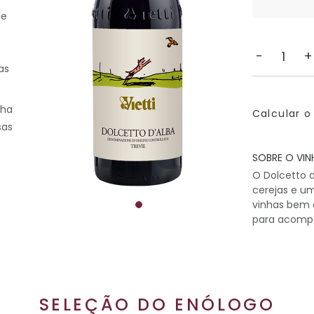
de
-
+
as
ha
Calcular o
sas
SOBRE O VIN
O Dolcetto 
cerejas e um
vinhas bem c
para acompa
SELEÇÃO DO ENÓLOGO