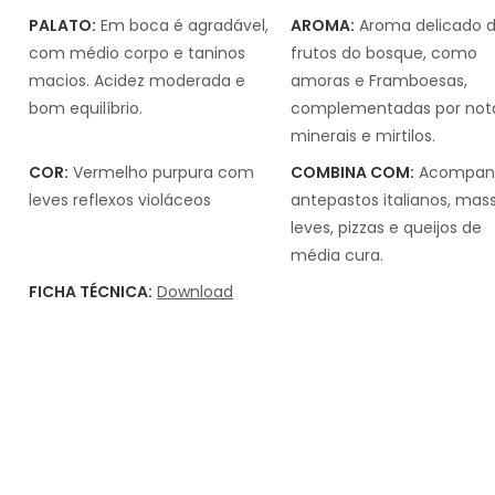
PALATO:
Em boca é agradável,
AROMA:
Aroma delicado 
com médio corpo e taninos
frutos do bosque, como
macios. Acidez moderada e
amoras e Framboesas,
bom equilíbrio.
complementadas por not
minerais e mirtilos.
COR:
Vermelho purpura com
COMBINA COM:
Acompan
leves reflexos violáceos
antepastos italianos, mas
leves, pizzas e queijos de
média cura.
FICHA TÉCNICA:
Download