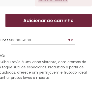
Adicionar ao carrinho
 Frete
HO:
d’Alba Trevìe é um vinho vibrante, com aromas de
 toque sutil de especiarias. Produzido a partir de
uidadas, oferece um perfil jovem e frutado, ideal
nhar pratos leves e massas.