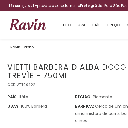
12x sem juros
| Aproveite o parcelamento
Frete grátis
| Para São Pa
TIPO
UVA
PAÍS
PREÇO
Vinho
VIETTI BARBERA D ALBA DOCG
TREVÌE - 750ML
CÓD:
VTT00422
PAÍS:
Itália
REGIÃO:
Piemonte
UVAS:
100% Barbera
BARRICA:
Cerca de um an
uma mistura de barris, bar
e inox.