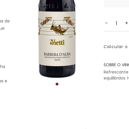
as de
-
+
que
Calcular o
SOBRE O VIN
ha
Refrescante 
equilibrdos
as e