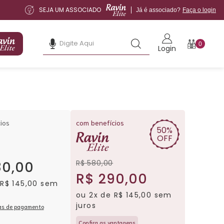
SEJA UM ASSOCIADO
Já é associado?
Faça o login
0
Login
ios
com benefícios
50%
OFF
R$ 580,00
80,00
R$ 290,00
 R$ 145,00 sem
ou 2x de R$ 145,00 sem
juros
as de pagamento
Confira as vantagens