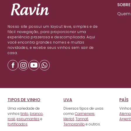
SOBRE
Quem
Nosso site possui um layout leve, simples e de
fácil navegação, para proporcionar uma
experiência prazerosa e descomplicada. Aqui
você encontra grandes nomes e muitas
novidades, e recebe seus vinhos sem sair de
casa.
TIPOS DE VINHO
UVA
PAÍS
Uma variedade de
Diversos tipos de uvas
Vinhos
vinhos
tinto
,
branco
,
como
Carmenere
,
Alema
rosé
,
espumantes
e
Merlot
,
Tannat
,
Argent
fortificados
.
Tempranillo
e outros.