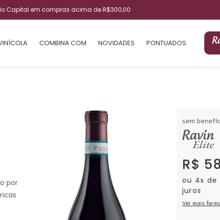
ulo Capital em compras acima de R$300,00
VINÍCOLA
COMBINA COM
NOVIDADES
PONTUADOS
sem benefíc
R$ 5
ou 4x de
o por
juros
ricas
Ver mais form