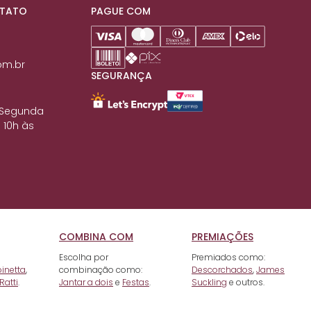
NTATO
PAGUE COM
om.br
SEGURANÇA
 Segunda
 10h às
COMBINA COM
PREMIAÇÕES
Escolha por
Premiados como:
pinetta
,
combinação como:
Descorchados
,
James
Ratti
.
Jantar a dois
e
Festas
.
Suckling
e outros.