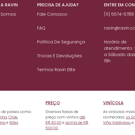
 A RAVIN
PRECISA DE AJUDA?
ENTRE EM CO
 Somos
Fale Conosco
(11) 5574-5789
FAQ
ravin@ravin.c
Política De Segurança
Horário de
atendimento:
a Sábado das
Trocas E Devoluções
19h
Termos Ravin Elite
PREÇO
VINÍCOLA
 de países como:
Diversas faixas de
As vinícolas mais
nha
,
Chile
,
preço com vinhos
até
conhecidas:
La S
ina
e
Itália
.
R$ 80,00
e
acima de R$
Viña Valdivieso
e
500,00
.