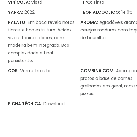
VINÍCOLA:
Vietti
TIPO:
Tinto
SAFRA:
2022
TEOR ALCOÓLICO:
14,0%
PALATO:
Em boca revela notas
AROMA:
Agradáveis arom
florais e boa estrutura. Acidez
cerejas maduras com to
viva e taninos doces, com
de baunilha.
madeira bem integrada. Boa
complexidade e final
persistente.
COR:
Vermelho rubi
COMBINA COM:
Acompan
pratos a base de carnes
grelhadas em geral, mass
pizzas.
FICHA TÉCNICA:
Download