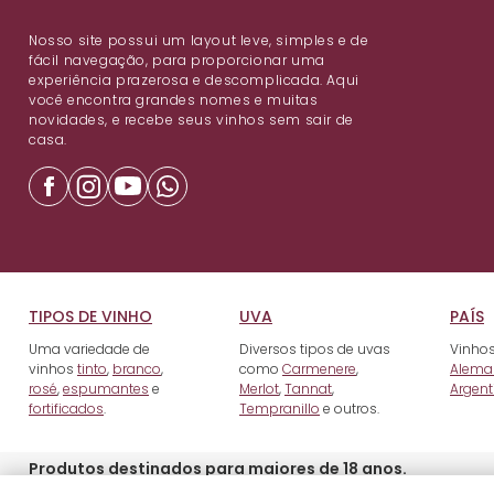
Nosso site possui um layout leve, simples e de
fácil navegação, para proporcionar uma
experiência prazerosa e descomplicada. Aqui
você encontra grandes nomes e muitas
novidades, e recebe seus vinhos sem sair de
casa.
TIPOS DE VINHO
UVA
PAÍS
Uma variedade de
Diversos tipos de uvas
Vinhos
vinhos
tinto
,
branco
,
como
Carmenere
,
Alema
rosé
,
espumantes
e
Merlot
,
Tannat
,
Argent
fortificados
.
Tempranillo
e outros.
Produtos destinados para maiores de 18 anos.
© 2023 Ravin Importadora e Distribuidora de Bebidas LTDA. Rua Padr