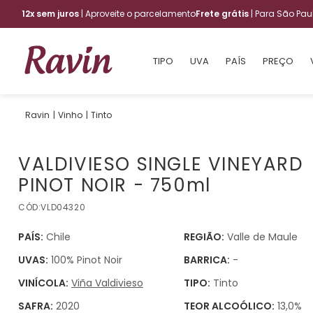
12x sem juros
| Aproveite o parcelamento
Frete grátis
| Para São Pa
TIPO
UVA
PAÍS
PREÇO
Vinho
Tinto
VALDIVIESO SINGLE VINEYARD
PINOT NOIR - 750ml
CÓD:
VLD04320
PAÍS:
Chile
REGIÃO:
Valle de Maule
UVAS:
100% Pinot Noir
BARRICA:
-
VINÍCOLA:
Viña Valdivieso
TIPO:
Tinto
SAFRA:
2020
TEOR ALCOÓLICO:
13,0%