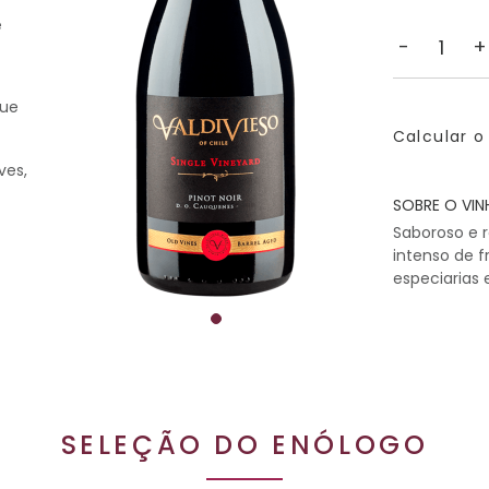
e
-
+
que
Calcular o
ves,
SOBRE O VIN
Saboroso e 
intenso de f
especiarias 
SELEÇÃO DO ENÓLOGO