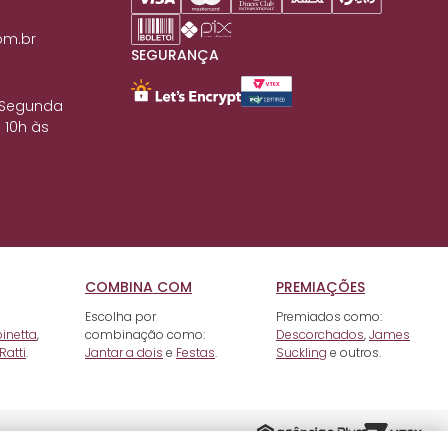
om.br
SEGURANÇA
 Segunda
 10h às
COMBINA COM
PREMIAÇÕES
Escolha por
Premiados como:
pinetta
,
combinação como:
Descorchados
,
James
Ratti
.
Jantar a dois
e
Festas
.
Suckling
e outros.