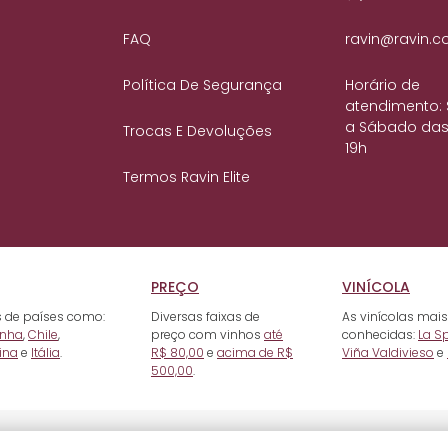
FAQ
ravin@ravin.c
Política De Segurança
Horário de
atendimento:
a Sábado das
Trocas E Devoluções
19h
Termos Ravin Elite
PREÇO
VINÍCOLA
 de países como:
Diversas faixas de
As vinícolas mais
nha
,
Chile
,
preço com vinhos
até
conhecidas:
La S
ina
e
Itália
.
R$ 80,00
e
acima de R$
Viña Valdivieso
e
500,00
.
e Raposo, 93 - Mooca, SP. CEP: 03118-000. CNPJ: 10.722.506/0001-68