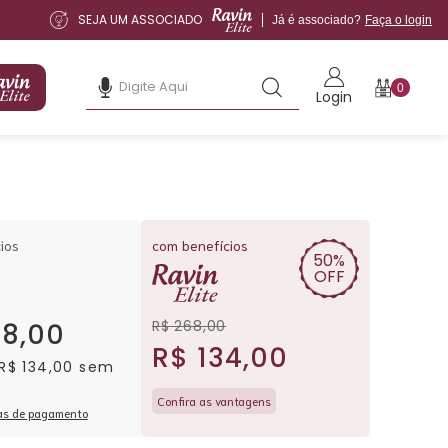
SEJA UM ASSOCIADO
Já é associado?
Faça o login
0
Login
ios
com benefícios
50%
OFF
R$ 268,00
68,00
R$ 134,00
 R$ 134,00 sem
Confira as vantagens
as de pagamento