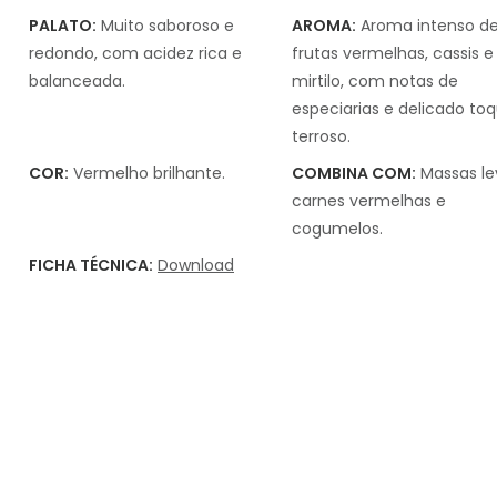
PALATO:
Muito saboroso e
AROMA:
Aroma intenso d
redondo, com acidez rica e
frutas vermelhas, cassis e
balanceada.
mirtilo, com notas de
especiarias e delicado to
terroso.
COR:
Vermelho brilhante.
COMBINA COM:
Massas le
carnes vermelhas e
cogumelos.
FICHA TÉCNICA:
Download