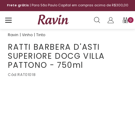
Frete grátis
| Para São Paulo Capital em compras acima de R$300,00
0
Vinho
Tinto
RATTI BARBERA D'ASTI
SUPERIORE DOCG VILLA
PATTONO - 750ml
Cód:
RAT01018