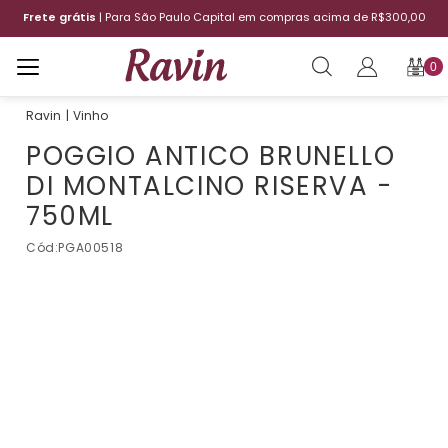
Frete grátis
| Para São Paulo Capital em compras acima de R$300,00
0
Vinho
POGGIO ANTICO BRUNELLO
DI MONTALCINO RISERVA -
750ML
Cód:
PGA00518