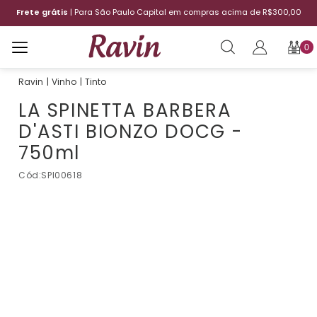
Frete grátis
| Para São Paulo Capital em compras acima de R$300,00
0
Vinho
Tinto
LA SPINETTA BARBERA
D'ASTI BIONZO DOCG -
750ml
Cód:
SPI00618