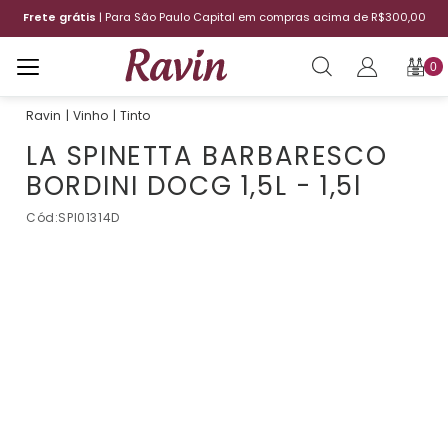
Frete grátis
| Para São Paulo Capital em compras acima de R$300,00
0
Vinho
Tinto
LA SPINETTA BARBARESCO
BORDINI DOCG 1,5L - 1,5l
Cód:
SPI01314D