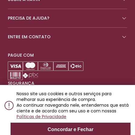
PRECISA DE AJUDA?
ENTRE EM CONTATO
PAGUE COM
SEGURANÇA
Nosso site usa cookies e outros serviços para
melhorar sua experiência de compra.
Ao continuar navegando nele, entendemos que está
ciente e de acordo com seu uso e com nossas
Produtos destinados para maiores de 18 anos.
Políticas de Privacidade
© 2023 Ravin Importadora e Distribuidora de Bebidas LTDA. Rua
Padre Raposo, 93 - Mooca, SP. CEP: 03118-000. CNPJ:
Concordar e Fechar
10.722.506/0001-68