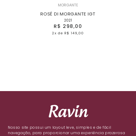
MORGANTE
ROSÉ DI MORGANTE IGT
2021
R$ 298,00
2x
de
R$ 149,00
Nosso site possui um layout leve, simples e de fácil
navegação, para proporcionar uma experiência prazerosa