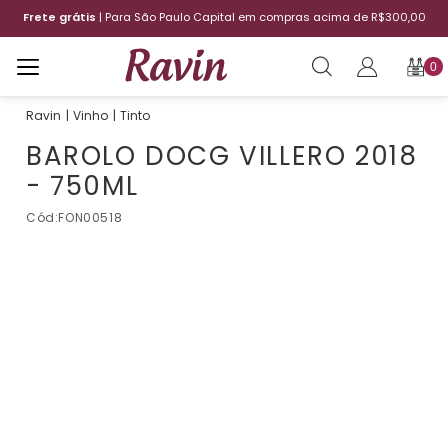
Frete grátis
| Para São Paulo Capital em compras acima de R$300,00
0
Vinho
Tinto
BAROLO DOCG VILLERO 2018
- 750ML
Cód:
FON00518