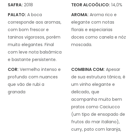
SAFRA:
2018
TEOR ALCOÓLICO:
14,0%
PALATO:
A boca
AROMA:
Aroma rico e
corresponde aos aromas,
elegante com notas
com bom frescor e
florais e especiarias
taninos vigorosos, porém
doces como canela e nóz
muito elegantes. Final
moscada.
com leve nota balsâmica
e bastante persistente.
COR:
Vermelho intenso e
COMBINA COM:
Apesar
profundo com nuances
de sua estrutura tânica, é
que vão de rubi a
um vinho elegante e
granada
delicado, que
acompanha muito bem
pratos como Caciucco
(um tipo de ensopado de
frutos do mar italiano),
curry, pato com laranja,