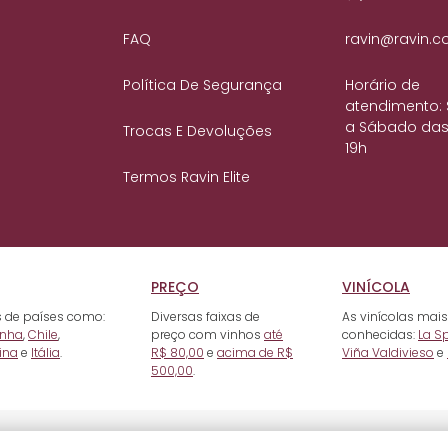
FAQ
ravin@ravin.c
Política De Segurança
Horário de
atendimento:
a Sábado das
Trocas E Devoluções
19h
Termos Ravin Elite
PREÇO
VINÍCOLA
 de países como:
Diversas faixas de
As vinícolas mais
nha
,
Chile
,
preço com vinhos
até
conhecidas:
La S
ina
e
Itália
.
R$ 80,00
e
acima de R$
Viña Valdivieso
e
500,00
.
e Raposo, 93 - Mooca, SP. CEP: 03118-000. CNPJ: 10.722.506/0001-68