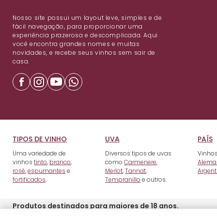
Nosso site possui um layout leve, simples e de
fácil navegação, para proporcionar uma
experiência prazerosa e descomplicada. Aqui
você encontra grandes nomes e muitas
novidades, e recebe seus vinhos sem sair de
casa.
TIPOS DE VINHO
UVA
PAÍS
Uma variedade de
Diversos tipos de uvas
Vinhos
vinhos
tinto
,
branco
,
como
Carmenere
,
Alema
rosé
,
espumantes
e
Merlot
,
Tannat
,
Argent
fortificados
.
Tempranillo
e outros.
Produtos destinados para maiores de 18 anos.
© 2023 Ravin Importadora e Distribuidora de Bebidas LTDA. Rua Padr