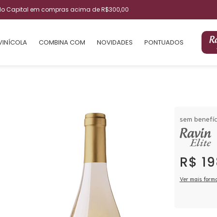
ulo Capital em compras acima de R$300,00
VINÍCOLA
COMBINA COM
NOVIDADES
PONTUADOS
sem benefíc
R$ 19
Ver mais form