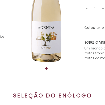
-
+
Calcular o
ios
SOBRE O VIN
Um branco po
frutos tropi
frutos do ma
SELEÇÃO DO ENÓLOGO