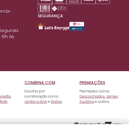
om.br
SEGURANÇA
 Segunda
 10h às
COMBINA COM
PREMIAÇÕES
Escolha por
Premiados como:
pinetta
,
combinação como:
Descorchados
,
James
Ratti
.
Jantar a dois
e
Festas
.
Suckling
e outros.