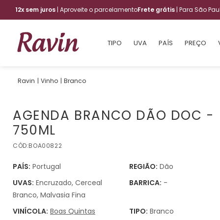
12x sem juros
| Aproveite o parcelamento
Frete grátis
| Para São Pa
TIPO
UVA
PAÍS
PREÇO
Vinho
Branco
AGENDA BRANCO DÃO DOC -
750ML
CÓD:
BOA00822
PAÍS:
Portugal
REGIÃO:
Dão
UVAS:
Encruzado, Cerceal
BARRICA:
-
Branco, Malvasia Fina
VINÍCOLA:
Boas Quintas
TIPO:
Branco