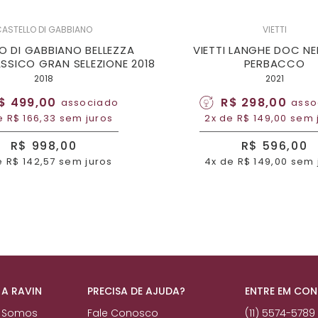
ASTELLO DI GABBIANO
VIETTI
O DI GABBIANO BELLEZZA
VIETTI LANGHE DOC N
ASSICO GRAN SELEZIONE 2018
PERBACCO
2018
2021
$ 499,00
R$ 298,00
associado
asso
e R$ 166,33 sem juros
2x de R$ 149,00 sem 
R$ 998,00
R$ 596,00
e R$ 142,57 sem juros
4x de R$ 149,00 sem 
 A RAVIN
PRECISA DE AJUDA?
ENTRE EM CO
 Somos
Fale Conosco
(11) 5574-5789