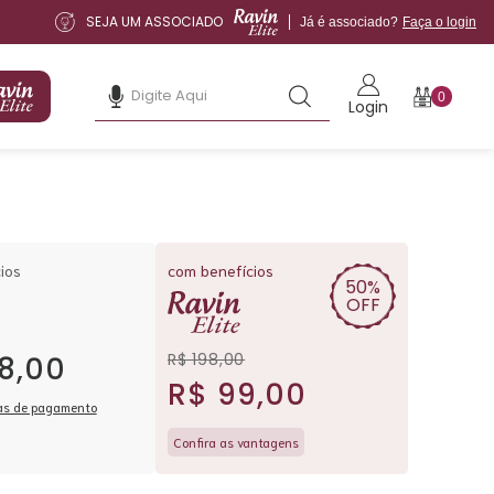
SEJA UM ASSOCIADO
Já é associado?
Faça o login
0
Login
ios
com benefícios
50%
OFF
R$ 198,00
8,00
R$ 99,00
as de pagamento
Confira as vantagens