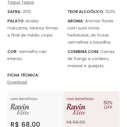
Tagua Tagua
SAFRA:
2021
TEOR ALCOÓLICO:
13,0%
PALATO:
Acidez
AROMA:
Aromas florais
marcante, taninos firmes
com sutis notas
e final de médio corpo.
herbáceas, de frutas
vermelhas e baunilha.
COR:
Vermelho rubi
COMBINA COM:
Carnes
intenso.
de frango e cordeiro,
massas e queijoss.
FICHA TÉCNICA:
Download
sem benefícios
com benefícios
50%
OFF
R$ 68,00
R$ 68,00