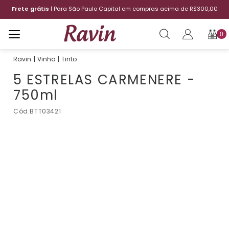
Frete grátis
| Para São Paulo Capital em compras acima de R$300,00
0
Vinho
Tinto
5 ESTRELAS CARMENERE -
750ml
Cód:
BTT03421