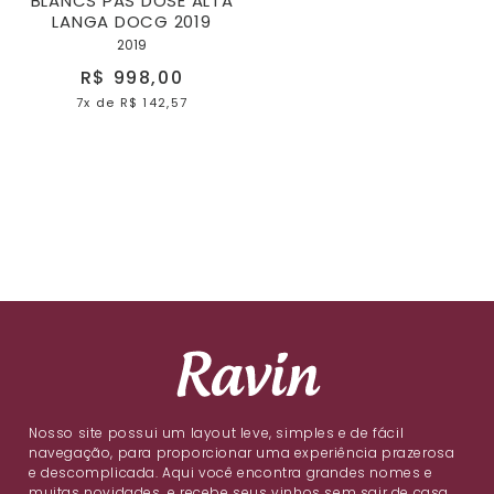
BLANCS PAS DOSE ALTA
LANGA DOCG 2019
2019
R$ 998,00
7x
de
R$ 142,57
Nosso site possui um layout leve, simples e de fácil
navegação, para proporcionar uma experiência prazerosa
e descomplicada. Aqui você encontra grandes nomes e
muitas novidades, e recebe seus vinhos sem sair de casa.