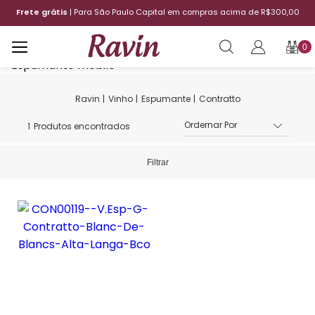
Frete grátis
| Para São Paulo Capital em compras acima de R$300,00
0
Vinho
Espumante
Contratto
1
Produtos encontrados
Filtrar