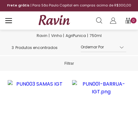
Frete grátis
| Para São Paulo Capital em compras acima de R$300,00
0
Vinho
AgriPunica
750ml
3
Produtos encontrados
Filtrar