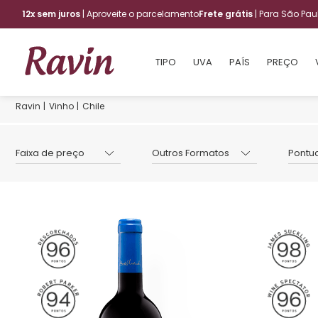
12x sem juros
| Aproveite o parcelamento
Frete grátis
| Para São Pa
TIPO
UVA
PAÍS
PREÇO
Vinho
Chile
Faixa de preço
Outros Formatos
Pontu