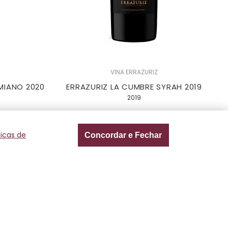
VINA ERRAZURIZ
MIANO 2020
ERRAZURIZ LA CUMBRE SYRAH 2019
2019
R$ 399,00
ciado
associado
ticas de
Concordar e Fechar
juros
3x de R$ 133,00 sem juros
R$ 798,00
juros
6x de R$ 133,00 sem juros