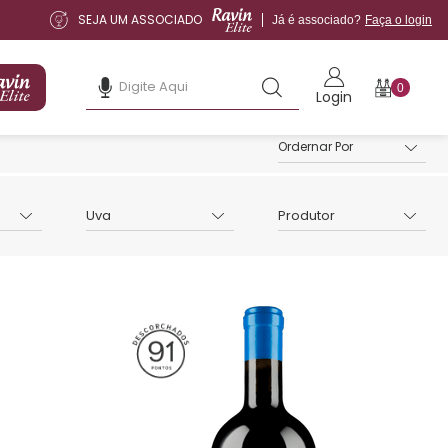
SEJA UM ASSOCIADO
Já é associado?
Faça o login
0
Login
Uva
Produtor