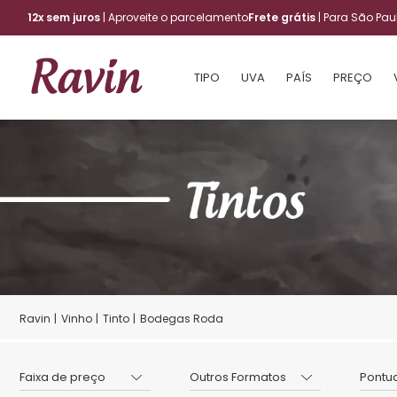
12x sem juros
| Aproveite o parcelamento
Frete grátis
| Para São Pa
TIPO
UVA
PAÍS
PREÇO
Vinho
Tinto
Bodegas Roda
Faixa de preço
Outros Formatos
Pontu