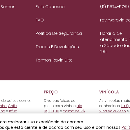
 Somos
Fale Conosco
(11) 5574-5789
FAQ
ravin@ravin.c
Política De Segurança
Horário de
atendimento:
a Sábado das
Trocas E Devoluções
19h
Termos Ravin Elite
PREÇO
VINÍCOLA
 de países como:
Diversas faixas de
As vinícolas mais
nha
,
Chile
,
preço com vinhos
até
conhecidas:
La S
ina
e
Itália
.
R$ 80,00
e
acima de R$
Viña Valdivieso
e
500,00
.
 para melhorar sua experiência de compra.
os que está ciente e de acordo com seu uso e com nossas
Polí