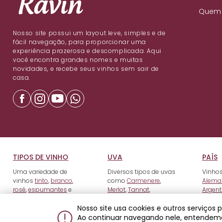
Quem
Nosso site possui um layout leve, simples e de
fácil navegação, para proporcionar uma
experiência prazerosa e descomplicada. Aqui
você encontra grandes nomes e muitas
novidades, e recebe seus vinhos sem sair de
casa.
TIPOS DE VINHO
UVA
PAÍS
Uma variedade de
Diversos tipos de uvas
Vinhos
vinhos
tinto
,
branco
,
como
Carmenere
,
Alema
rosé
,
espumantes
e
Merlot
,
Tannat
,
Argent
fortificados
.
Tempranillo
e outros.
Nosso site usa cookies e outros serviços
Ao continuar navegando nele, entendem