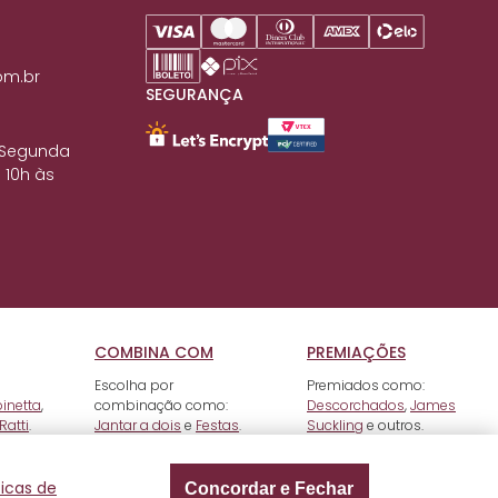
om.br
SEGURANÇA
 Segunda
 10h às
COMBINA COM
PREMIAÇÕES
Escolha por
Premiados como:
pinetta
,
combinação como:
Descorchados
,
James
Ratti
.
Jantar a dois
e
Festas
.
Suckling
e outros.
ticas de
Concordar e Fechar