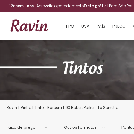
12x sem juros
| Aproveite o parcelamento
Frete grátis
| Para São Pa
TIPO
UVA
PAÍS
PREÇO
Vinho
Tinto
Barbera
90 Robert Parker
La Spinetta
Faixa de preço
Outros Formatos
Pontu