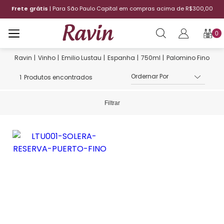
Frete grátis
| Para São Paulo Capital em compras acima de R$300,00
0
Vinho
Emilio Lustau
Espanha
750ml
Palomino Fino
1
Produtos encontrados
Filtrar