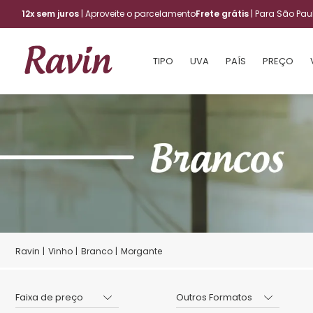
12x sem juros
| Aproveite o parcelamento
Frete grátis
| Para São Pa
TIPO
UVA
PAÍS
PREÇO
Vinho
Branco
Morgante
Faixa de preço
Outros Formatos