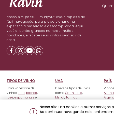
Quem
Nosso site possui um layout leve, simples e de
fácil navegação, para proporcionar uma
experiência prazerosa e descomplicada. Aqui
você encontra grandes nomes e muitas
novidades, e recebe seus vinhos sem sair de
casa.
TIPOS DE VINHO
UVA
PAÍS
Uma variedade de
Diversos tipos de uvas
Vinhos
vinhos
tinto
,
branco
,
como
Carmenere
,
Alema
rosé
,
espumantes
e
Merlot
,
Tannat
,
Argent
fortificados
.
Tempranillo
e outros.
Nosso site usa cookies e outros serviços
Ao continuar navegando nele, entendem