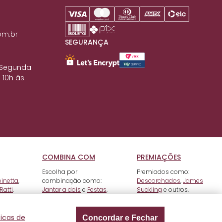
om.br
SEGURANÇA
 Segunda
 10h às
COMBINA COM
PREMIAÇÕES
Escolha por
Premiados como:
pinetta
,
combinação como:
Descorchados
,
James
Ratti
.
Jantar a dois
e
Festas
.
Suckling
e outros.
ticas de
Concordar e Fechar