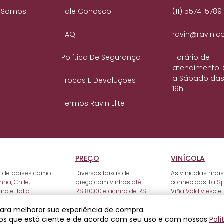
 Somos
Fale Conosco
(11) 5574-5789
FAQ
ravin@ravin.c
Política De Segurança
Horário de
atendimento:
a Sábado das
Trocas E Devoluções
19h
Termos Ravin Elite
PREÇO
VINÍCOLA
 de países como:
Diversas faixas de
As vinícolas mais
nha
,
Chile
,
preço com vinhos
até
conhecidas:
La S
ina
e
Itália
.
R$ 80,00
e
acima de R$
Viña Valdivieso
e
500,00
.
 para melhorar sua experiência de compra.
os que está ciente e de acordo com seu uso e com nossas
Polí