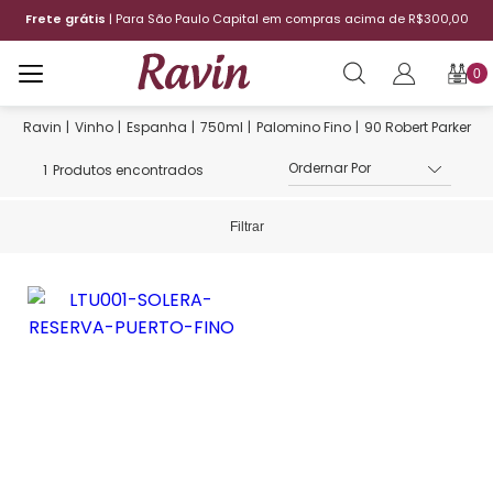
Frete grátis
| Para São Paulo Capital em compras acima de R$300,00
0
Vinho
Espanha
750ml
Palomino Fino
90 Robert Parker
1
Produtos encontrados
Filtrar