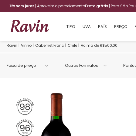
12x sem juros
| Aproveite o parcelamento
Frete grátis
| Para São Pa
TIPO
UVA
PAÍS
PREÇO
Vinho
Cabernet Franc
Chile
Acima de R$500,00
Faixa de preço
Outros Formatos
Pontu