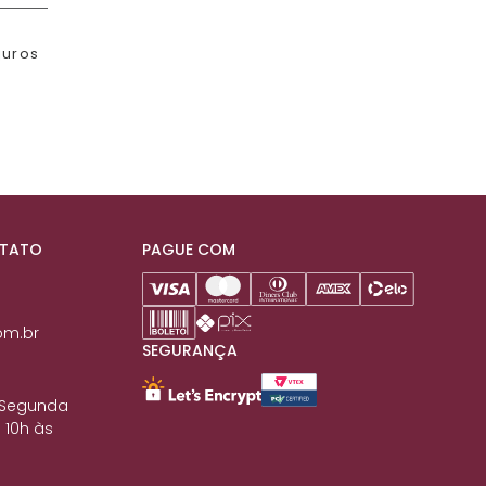
juros
NTATO
PAGUE COM
om.br
SEGURANÇA
 Segunda
 10h às