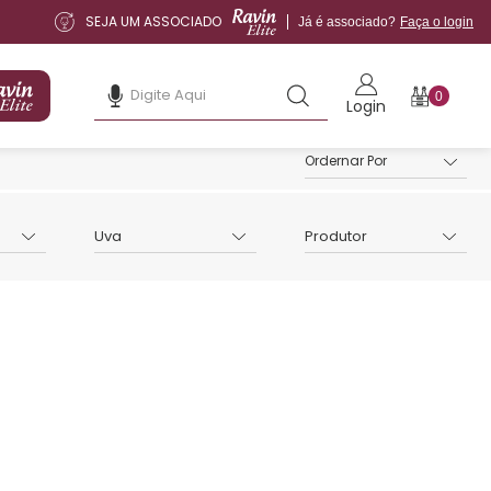
SEJA UM ASSOCIADO
Já é associado?
Faça o login
0
Login
Uva
Produtor