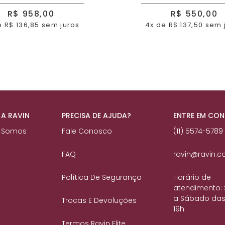
R$ 958,00
R$ 550,00
e R$ 136,85 sem juros
4x de R$ 137,50 sem 
 A RAVIN
PRECISA DE AJUDA?
ENTRE EM CO
 Somos
Fale Conosco
(11) 5574-5789
FAQ
ravin@ravin.c
Política De Segurança
Horário de
atendimento:
a Sábado das
Trocas E Devoluções
19h
Termos Ravin Elite