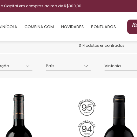
ulo Capital em compras acima de R$300,00
VINÍCOLA
COMBINA COM
NOVIDADES
PONTUADOS
3
Produtos encontrados
ação
País
Vinícola