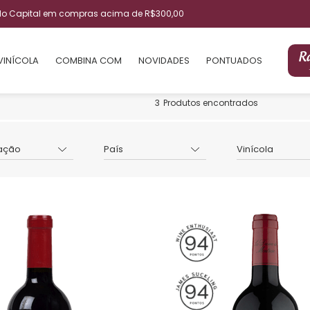
ulo Capital em compras acima de R$300,00
VINÍCOLA
COMBINA COM
NOVIDADES
PONTUADOS
3
Produtos encontrados
ação
País
Vinícola