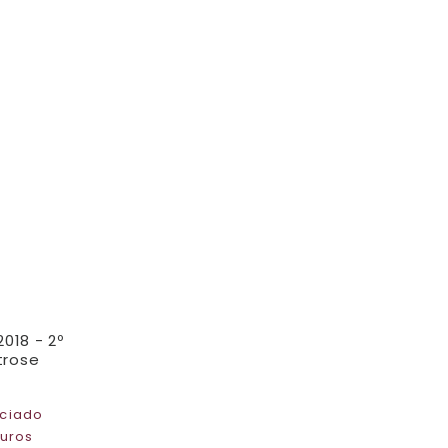
018 - 2º
trose
ciado
juros