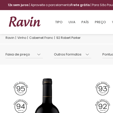
12x sem juros
| Aproveite o parcelamento
Frete grátis
| Para São Pa
TIPO
UVA
PAÍS
PREÇO
Vinho
Cabernet Franc
92 Robert Parker
Faixa de preço
Outros Formatos
Pontu