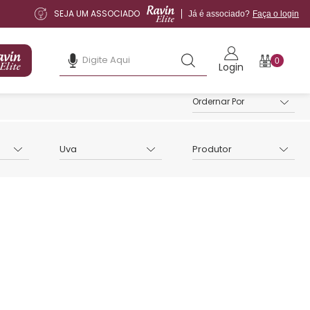
SEJA UM ASSOCIADO
Já é associado?
Faça o login
0
Login
Uva
Produtor