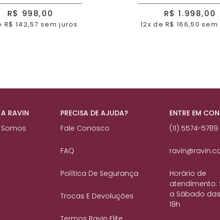
R$ 998,00
R$ 1.998,00
e R$ 142,57 sem juros
12x de R$ 166,50 sem
 A RAVIN
PRECISA DE AJUDA?
ENTRE EM CO
 Somos
Fale Conosco
(11) 5574-5789
FAQ
ravin@ravin.c
Política De Segurança
Horário de
atendimento:
a Sábado das
Trocas E Devoluções
19h
Termos Ravin Elite