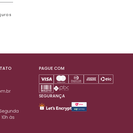
 juros
NTATO
PAGUE COM
om.br
SEGURANÇA
 Segunda
 10h às