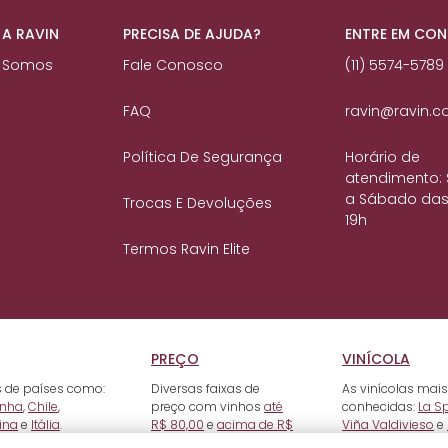
 A RAVIN
PRECISA DE AJUDA?
ENTRE EM CO
 Somos
Fale Conosco
(11) 5574-5789
FAQ
ravin@ravin.c
Política De Segurança
Horário de
atendimento:
a Sábado das
Trocas E Devoluções
19h
Termos Ravin Elite
PREÇO
VINÍCOLA
 de países como:
Diversas faixas de
As vinícolas mais
nha
,
Chile
,
preço com vinhos
até
conhecidas:
La S
ina
e
Itália
.
R$ 80,00
e
acima de R$
Viña Valdivieso
e
500,00
.