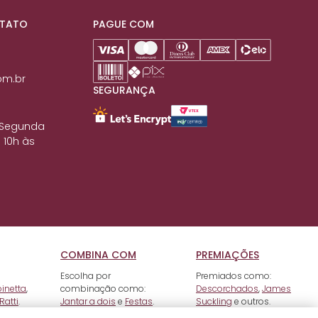
NTATO
PAGUE COM
om.br
SEGURANÇA
 Segunda
 10h às
COMBINA COM
PREMIAÇÕES
Escolha por
Premiados como:
pinetta
,
combinação como:
Descorchados
,
James
Ratti
.
Jantar a dois
e
Festas
.
Suckling
e outros.