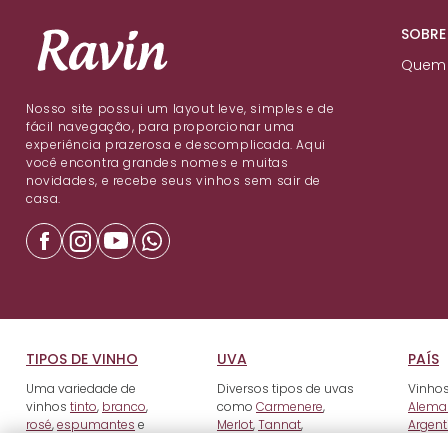
SOBRE
Quem
Nosso site possui um layout leve, simples e de
fácil navegação, para proporcionar uma
experiência prazerosa e descomplicada. Aqui
você encontra grandes nomes e muitas
novidades, e recebe seus vinhos sem sair de
casa.
TIPOS DE VINHO
UVA
PAÍS
Uma variedade de
Diversos tipos de uvas
Vinhos
vinhos
tinto
,
branco
,
como
Carmenere
,
Alema
rosé
,
espumantes
e
Merlot
,
Tannat
,
Argent
fortificados
.
Tempranillo
e outros.