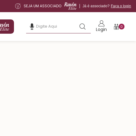
SEJA UM ASSOCIADO
Já é associado?
Faça o login
0
Login