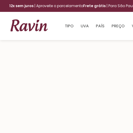
12x sem juros
| Aproveite o parcelamento
Frete grátis
| Para São Pa
TIPO
UVA
PAÍS
PREÇO