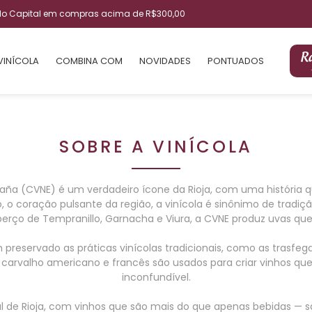
ulo Capital em compras acima de R$300,00
VINÍCOLA
COMBINA COM
NOVIDADES
PONTUADOS
SOBRE A VINÍCOLA
aña (CVNE) é um verdadeiro ícone da Rioja, com uma história qu
ro, o coração pulsante da região, a vinícola é sinônimo de tra
berço de Tempranillo, Garnacha e Viura, a CVNE produz uvas que r
 preservado as práticas vinícolas tradicionais, como as trasf
carvalho americano e francês são usados para criar vinhos que
inconfundível.
 de Rioja, com vinhos que são mais do que apenas bebidas — sã