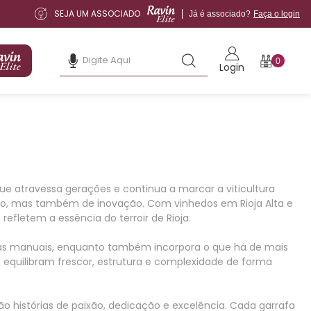
SEJA UM ASSOCIADO
Já é associado?
Faça o login
0
Login
e atravessa gerações e continua a marcar a viticultura
dição, mas também de inovação. Com vinhedos em Rioja Alta e
efletem a essência do terroir de Rioja.
egas manuais, enquanto também incorpora o que há de mais
 equilibram frescor, estrutura e complexidade de forma
o histórias de paixão, dedicação e excelência. Cada garrafa