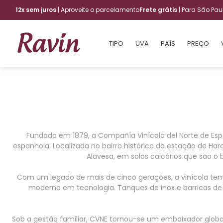
12x sem juros
| Aproveite o parcelamento
Frete grátis
| Para São Pa
TIPO
UVA
PAÍS
PREÇO
Fundada em 1879, a Compañía Vinícola del Norte de Esp
espanhola. Localizada no bairro histórico da estação de Ha
Alavesa, em solos calcários que são o 
Com um legado de mais de cinco gerações, a vinícola tem
moderno em tecnologia. Tanques de inox e barricas de 
Sob a gestão familiar, CVNE tornou-se um embaixador global