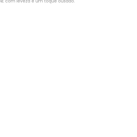
NE com leveza e um toque ousado.