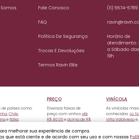
 Somos
Fale Conosco
(11) 5574-5789
FAQ
ravin@ravin.c
Política De Segurança
Horário de
atendimento:
a Sábado das
Trocas E Devoluções
19h
Termos Ravin Elite
PREÇO
VINÍCOLA
 de países como:
Diversas faixas de
As vinícolas mais
nha
,
Chile
,
preço com vinhos
até
conhecidas:
La S
ina
e
Itália
.
R$ 80,00
e
acima de R$
Viña Valdivieso
e
500,00
.
 para melhorar sua experiência de compra.
os que está ciente e de acordo com seu uso e com nossas
Polí