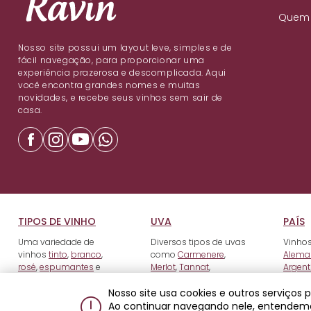
Quem
Nosso site possui um layout leve, simples e de
fácil navegação, para proporcionar uma
experiência prazerosa e descomplicada. Aqui
você encontra grandes nomes e muitas
novidades, e recebe seus vinhos sem sair de
casa.
TIPOS DE VINHO
UVA
PAÍS
Uma variedade de
Diversos tipos de uvas
Vinhos
vinhos
tinto
,
branco
,
como
Carmenere
,
Alema
rosé
,
espumantes
e
Merlot
,
Tannat
,
Argent
fortificados
.
Tempranillo
e outros.
Nosso site usa cookies e outros serviços
Ao continuar navegando nele, entendem