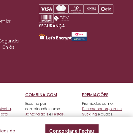
om.br
SEGURANÇA
 Segunda
 10h às
COMBINA COM
PREMIAÇÕES
Escolha por
Premiados como:
pinetta
,
combinação como:
Descorchados
,
James
Ratti
.
Jantar a dois
e
Festas
.
Suckling
e outros.
ticas de
Concordar e Fechar