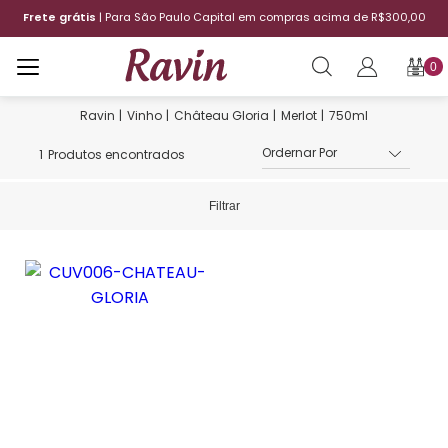
Frete grátis
| Para São Paulo Capital em compras acima de R$300,00
0
Vinho
Château Gloria
Merlot
750ml
1
Produtos encontrados
Filtrar