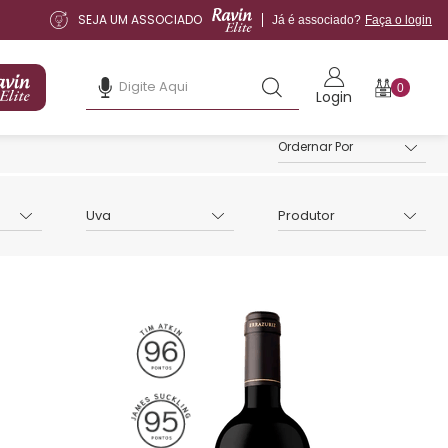
SEJA UM ASSOCIADO
Já é associado?
Faça o login
0
Login
Uva
Produtor