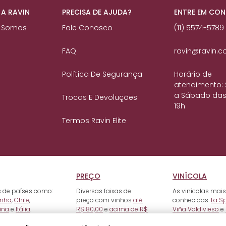
 A RAVIN
PRECISA DE AJUDA?
ENTRE EM CO
 Somos
Fale Conosco
(11) 5574-5789
FAQ
ravin@ravin.c
Política De Segurança
Horário de
atendimento:
a Sábado das
Trocas E Devoluções
19h
Termos Ravin Elite
PREÇO
VINÍCOLA
 de países como:
Diversas faixas de
As vinícolas mais
nha
,
Chile
,
preço com vinhos
até
conhecidas:
La S
ina
e
Itália
.
R$ 80,00
e
acima de R$
Viña Valdivieso
e
500,00
.