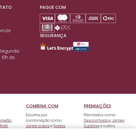
NTATO
PAGUE COM
om.br
SEGURANÇA
 Segunda
 10h às
COMBINA COM
PREMIAÇÕES
Escolha por
Premiados como:
pinetta
,
combinação como:
Descorchados
,
James
Ratti
.
Jantar a dois
e
Festas
.
Suckling
e outros.