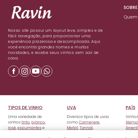
SOBRE
Quem
Nosso site possui um layout leve, simples e de
fácil navegação, para proporcionar uma
experiência prazerosa e descomplicada. Aqui
você encontra grandes nomes e muitas
novidades, e recebe seus vinhos sem sair de
casa.
TIPOS DE VINHO
UVA
PAÍS
Uma variedade de
Diversos tipos de uvas
Vinhos
vinhos
tinto
,
branco
,
como
Carmenere
,
Alema
rosé
,
espumantes
e
Merlot
,
Tannat
,
Argent
fortificados
.
Tempranillo
e outros.