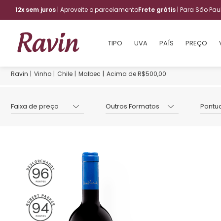
12x sem juros
| Aproveite o parcelamento
Frete grátis
| Para São Pa
TIPO
UVA
PAÍS
PREÇO
Vinho
Chile
Malbec
Acima de R$500,00
Faixa de preço
Outros Formatos
Pontu