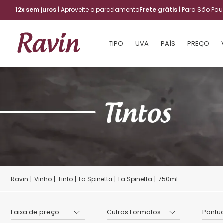
12x sem juros
| Aproveite o parcelamento
Frete grátis
| Para São Pa
TIPO
UVA
PAÍS
PREÇO
Vinho
Tinto
La Spinetta
La Spinetta
750ml
Faixa de preço
Outros Formatos
Pontu