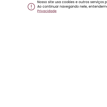
R$ 264,00
R
associado
Nosso site usa cookies e outros serviços
Ao continuar navegando nele, entendem
2x de R$ 132,00 sem juros
2x d
Privacidade
R$ 528,00
4x de R$ 132,00 sem juros
4x d
SOBRE
Quem
Nosso site possui um layout leve, simples e de
fácil navegação, para proporcionar uma
experiência prazerosa e descomplicada. Aqui
você encontra grandes nomes e muitas
novidades, e recebe seus vinhos sem sair de
casa.