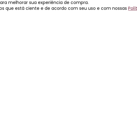
$ 264,00
R$ 264,00
associado
asso
 para melhorar sua experiência de compra.
os que está ciente e de acordo com seu uso e com nossas
Polí
e R$ 132,00 sem juros
2x de R$ 132,00 sem 
R$ 528,00
R$ 528,00
e R$ 132,00 sem juros
4x de R$ 132,00 sem 
 A RAVIN
PRECISA DE AJUDA?
ENTRE EM CO
 Somos
Fale Conosco
(11) 5574-5789
FAQ
ravin@ravin.c
Política De Segurança
Horário de
atendimento:
a Sábado das
Trocas E Devoluções