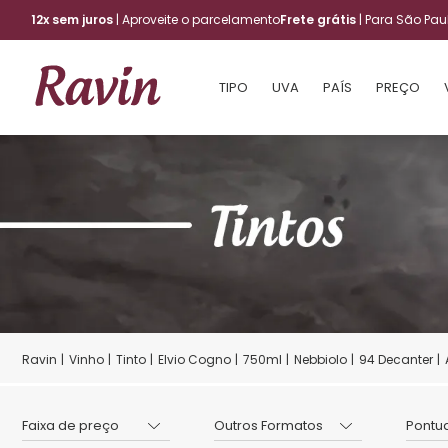
12x sem juros
| Aproveite o parcelamento
Frete grátis
| Para São Pa
TIPO
UVA
PAÍS
PREÇO
Vinho
Tinto
Elvio Cogno
750ml
Nebbiolo
94 Decanter
Faixa de preço
Outros Formatos
Pontu