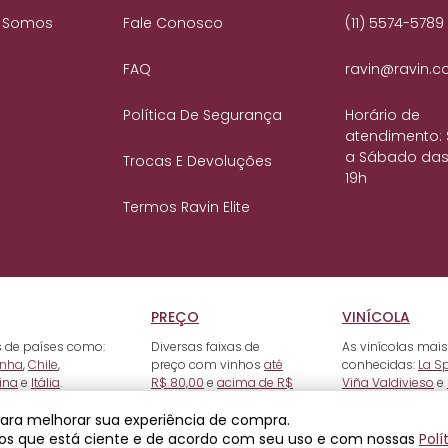
 Somos
Fale Conosco
(11) 5574-5789
FAQ
ravin@ravin.c
Política De Segurança
Horário de
atendimento:
a Sábado das
Trocas E Devoluções
19h
Termos Ravin Elite
PREÇO
VINÍCOLA
 de países como:
Diversas faixas de
As vinícolas mais
nha
,
Chile
,
preço com vinhos
até
conhecidas:
La S
ina
e
Itália
.
R$ 80,00
e
acima de R$
Viña Valdivieso
e
500,00
.
 para melhorar sua experiência de compra.
os que está ciente e de acordo com seu uso e com nossas
Polí