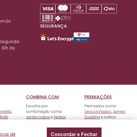
om.br
SEGURANÇA
 Segunda
 10h às
COMBINA COM
PREMIAÇÕES
Escolha por
Premiados como:
pinetta
,
combinação como:
Descorchados
,
James
Ratti
.
Jantar a dois
e
Festas
.
Suckling
e outros.
ticas de
Concordar e Fechar