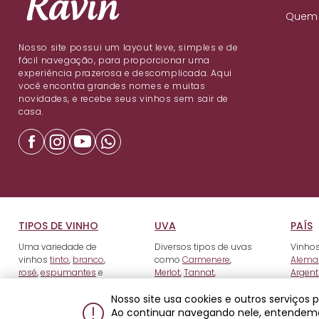
Quem
Nosso site possui um layout leve, simples e de
fácil navegação, para proporcionar uma
experiência prazerosa e descomplicada. Aqui
você encontra grandes nomes e muitas
novidades, e recebe seus vinhos sem sair de
casa.
TIPOS DE VINHO
UVA
PAÍS
Uma variedade de
Diversos tipos de uvas
Vinhos
vinhos
tinto
,
branco
,
como
Carmenere
,
Alema
rosé
,
espumantes
e
Merlot
,
Tannat
,
Argent
fortificados
.
Tempranillo
e outros.
Nosso site usa cookies e outros serviços
Ao continuar navegando nele, entendem