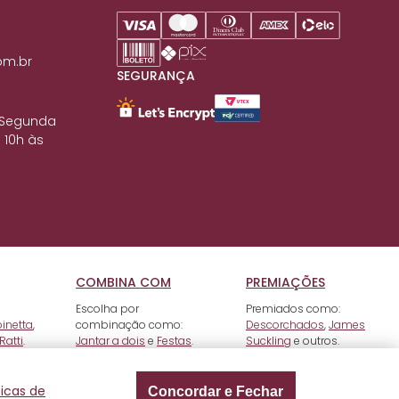
om.br
SEGURANÇA
 Segunda
 10h às
COMBINA COM
PREMIAÇÕES
Escolha por
Premiados como:
pinetta
,
combinação como:
Descorchados
,
James
Ratti
.
Jantar a dois
e
Festas
.
Suckling
e outros.
ticas de
Concordar e Fechar