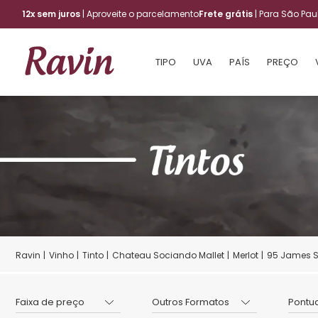
12x sem juros
| Aproveite o parcelamento
Frete grátis
| Para São Pa
TIPO
UVA
PAÍS
PREÇO
Vinho
Tinto
Chateau Sociando Mallet
Merlot
95 James S
Faixa de preço
Outros Formatos
Pontu