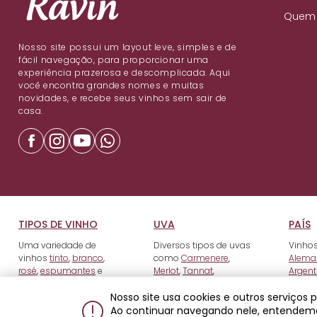
Quem
Nosso site possui um layout leve, simples e de
fácil navegação, para proporcionar uma
experiência prazerosa e descomplicada. Aqui
você encontra grandes nomes e muitas
novidades, e recebe seus vinhos sem sair de
casa.
TIPOS DE VINHO
UVA
PAÍS
Uma variedade de
Diversos tipos de uvas
Vinhos
vinhos
tinto
,
branco
,
como
Carmenere
,
Alema
rosé
,
espumantes
e
Merlot
,
Tannat
,
Argent
fortificados
.
Tempranillo
e outros.
Nosso site usa cookies e outros serviços
Ao continuar navegando nele, entendem