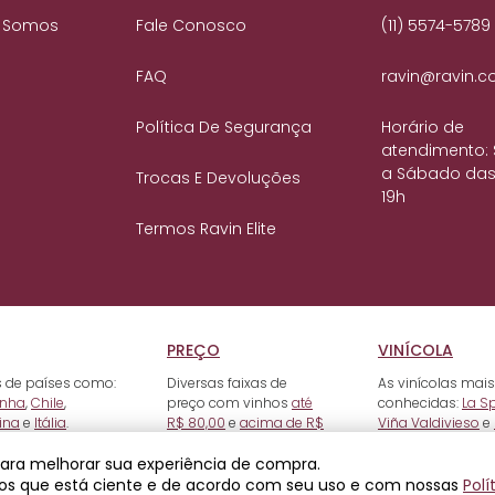
 Somos
Fale Conosco
(11) 5574-5789
FAQ
ravin@ravin.c
Política De Segurança
Horário de
atendimento:
a Sábado das
Trocas E Devoluções
19h
Termos Ravin Elite
PREÇO
VINÍCOLA
 de países como:
Diversas faixas de
As vinícolas mais
nha
,
Chile
,
preço com vinhos
até
conhecidas:
La S
ina
e
Itália
.
R$ 80,00
e
acima de R$
Viña Valdivieso
e
500,00
.
 para melhorar sua experiência de compra.
os que está ciente e de acordo com seu uso e com nossas
Polí