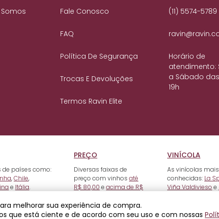
 Somos
Fale Conosco
(11) 5574-5789
FAQ
ravin@ravin.c
Política De Segurança
Horário de
atendimento:
a Sábado das
Trocas E Devoluções
19h
Termos Ravin Elite
PREÇO
VINÍCOLA
 de países como:
Diversas faixas de
As vinícolas mais
nha
,
Chile
,
preço com vinhos
até
conhecidas:
La S
ina
e
Itália
.
R$ 80,00
e
acima de R$
Viña Valdivieso
e
500,00
.
 para melhorar sua experiência de compra.
os que está ciente e de acordo com seu uso e com nossas
Polí