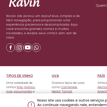
Quem
Nosso site possui um layout leve, simples e de
fácil navegação, para proporcionar uma
experiência prazerosa e descomplicada. Aqui
você encontra grandes nomes e muitas
novidades, e recebe seus vinhos sem sair de
casa.
TIPOS DE VINHO
UVA
PAÍS
Uma variedade de
Diversos tipos de uvas
Vinhos
vinhos
tinto
,
branco
,
como
Carmenere
,
Alema
rosé
,
espumantes
e
Merlot
,
Tannat
,
Argent
fortificados
.
Tempranillo
e outros.
Nosso site usa cookies e outros serviços
Ao continuar navegando nele, entendem