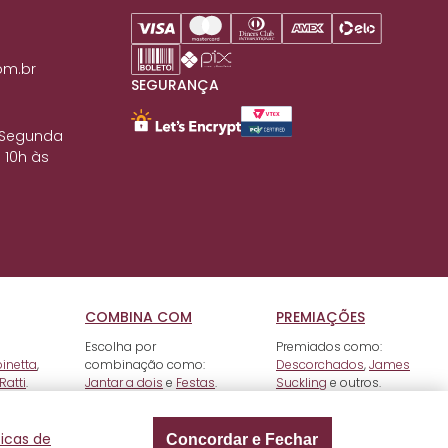
om.br
SEGURANÇA
 Segunda
 10h às
COMBINA COM
PREMIAÇÕES
Escolha por
Premiados como:
pinetta
,
combinação como:
Descorchados
,
James
Ratti
.
Jantar a dois
e
Festas
.
Suckling
e outros.
ticas de
Concordar e Fechar