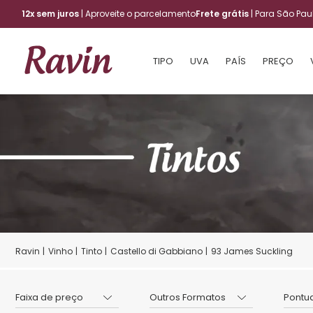
12x sem juros
| Aproveite o parcelamento
Frete grátis
| Para São Pa
TIPO
UVA
PAÍS
PREÇO
Vinho
Tinto
Castello di Gabbiano
93 James Suckling
Faixa de preço
Outros Formatos
Pontu