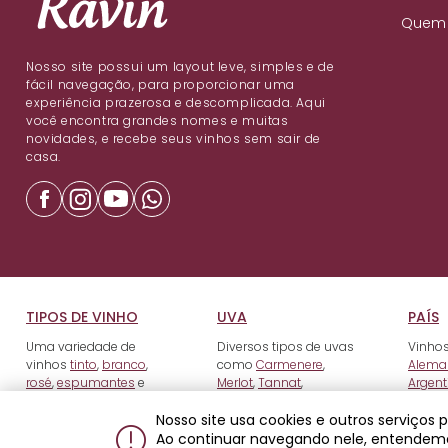
Quem
Nosso site possui um layout leve, simples e de
fácil navegação, para proporcionar uma
experiência prazerosa e descomplicada. Aqui
você encontra grandes nomes e muitas
novidades, e recebe seus vinhos sem sair de
casa.
TIPOS DE VINHO
UVA
PAÍS
Uma variedade de
Diversos tipos de uvas
Vinhos
vinhos
tinto
,
branco
,
como
Carmenere
,
Alema
rosé
,
espumantes
e
Merlot
,
Tannat
,
Argent
fortificados
.
Tempranillo
e outros.
Nosso site usa cookies e outros serviços
Ao continuar navegando nele, entendem