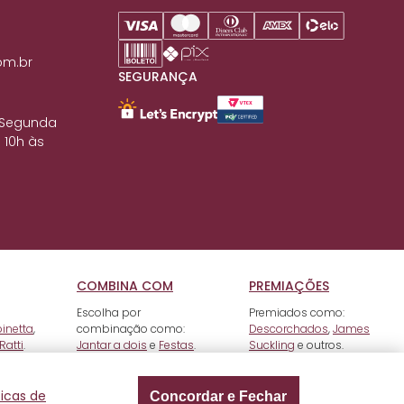
om.br
SEGURANÇA
 Segunda
 10h às
COMBINA COM
PREMIAÇÕES
Escolha por
Premiados como:
pinetta
,
combinação como:
Descorchados
,
James
Ratti
.
Jantar a dois
e
Festas
.
Suckling
e outros.
ticas de
Concordar e Fechar