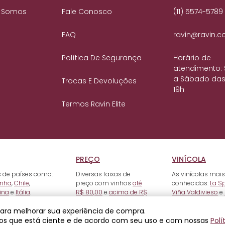
 Somos
Fale Conosco
(11) 5574-5789
FAQ
ravin@ravin.c
Política De Segurança
Horário de
atendimento:
a Sábado das
Trocas E Devoluções
19h
Termos Ravin Elite
PREÇO
VINÍCOLA
 de países como:
Diversas faixas de
As vinícolas mais
nha
,
Chile
,
preço com vinhos
até
conhecidas:
La S
ina
e
Itália
.
R$ 80,00
e
acima de R$
Viña Valdivieso
e
500,00
.
 para melhorar sua experiência de compra.
os que está ciente e de acordo com seu uso e com nossas
Polí