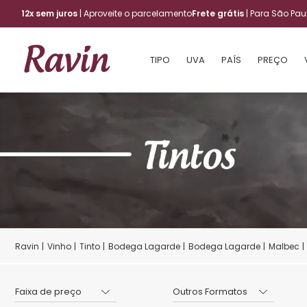
12x sem juros
| Aproveite o parcelamento
Frete grátis
| Para São Pa
TIPO
UVA
PAÍS
PREÇO
Vinho
Tinto
Bodega Lagarde
Bodega Lagarde
Malbec
Faixa de preço
Outros Formatos