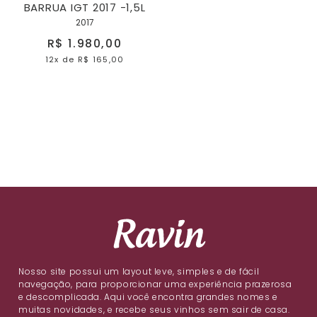
BARRUA IGT 2017 -1,5L
2017
R$ 1.980,00
12x
de
R$ 165,00
Nosso site possui um layout leve, simples e de fácil
navegação, para proporcionar uma experiência prazerosa
e descomplicada. Aqui você encontra grandes nomes e
muitas novidades, e recebe seus vinhos sem sair de casa.