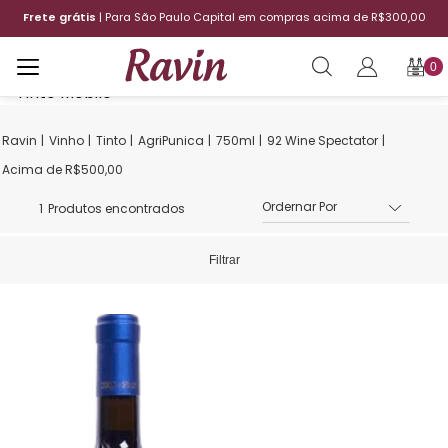
Frete grátis
| Para São Paulo Capital em compras acima de R$300,00
0
Vinho
Tinto
AgriPunica
750ml
92 Wine Spectator
Acima de R$500,00
1
Produtos encontrados
Filtrar