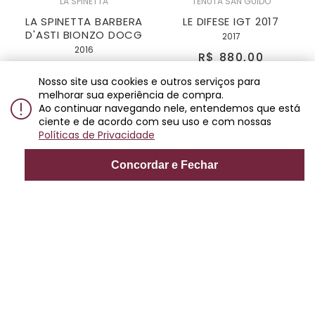
LA SPINETTA
TENUTA SAN GUIDO
LA SPINETTA BARBERA
LE DIFESE IGT 2017
D'ASTI BIONZO DOCG
2017
2016
R$ 880,00
R$ 938,00
7x
de
R$ 125,71
Nosso site usa cookies e outros serviços para
7x
de
R$ 134,00
melhorar sua experiência de compra.
Ao continuar navegando nele, entendemos que está
ciente e de acordo com seu uso e com nossas
Políticas de Privacidade
Concordar e Fechar