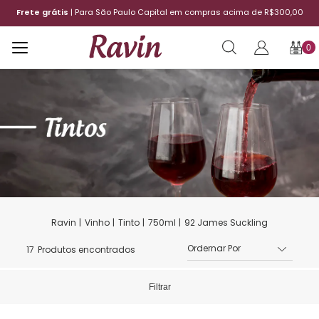
00,00
12x sem juros
| Aproveite o parcelamento
0
Vinho
Tinto
750ml
92 James Suckling
17
Produtos encontrados
Filtrar