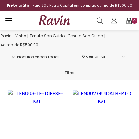
00
12x sem juros
| Aproveite o parcelamento
F
0
Vinho
Tenuta San Guido
Tenuta San Guido
Acima de R$500,00
23
Produtos encontrados
Filtrar