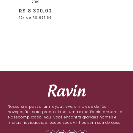
2019
R$ 8.300,00
12x
de
R$ 691,66
Nosso site possui um layout leve, simples e de fácil
navegação, para proporcionar uma experiência prazerosa
e descomplicada. Aqui você encontra grandes nomes e
muitas novidades, e recebe seus vinhos sem sair de casa.