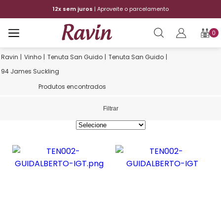
12x sem juros
| Aproveite o parcelamento
F
0
Vinho
Tenuta San Guido
Tenuta San Guido
94 James Suckling
Produtos encontrados
Filtrar