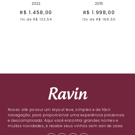
2022
2015
R$ 1.458,00
R$ 1.998,00
11x
de
R$ 132,54
12x
de
R$ 166,50
Nosso site possui um layout leve, simples e de fácil
navegação, para proporcionar uma experiência prazerosa
e descomplicada. Aqui você encontra grandes nomes e
muitas novidades, e recebe seus vinhos sem sair de casa.