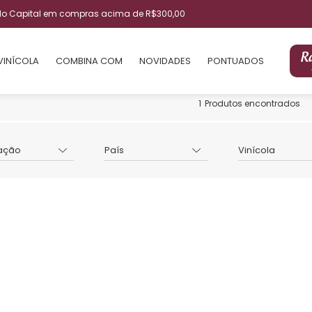
ulo Capital em compras acima de R$300,00
VINÍCOLA
COMBINA COM
NOVIDADES
PONTUADOS
1
Produtos encontrados
ação
País
Vinícola