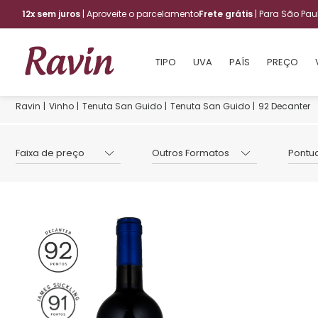
12x sem juros
| Aproveite o parcelamento
Frete grátis
| Para São Pa
TIPO
UVA
PAÍS
PREÇO
Vinho
Tenuta San Guido
Tenuta San Guido
92 Decanter
Faixa de preço
Outros Formatos
Pontu