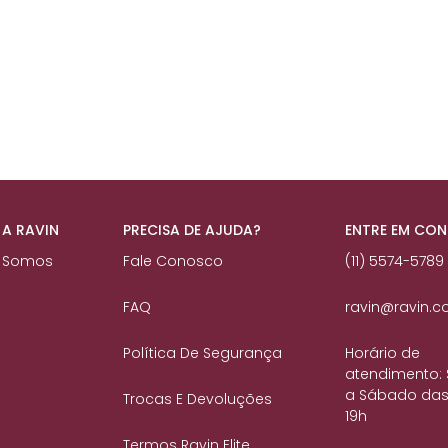
 A RAVIN
PRECISA DE AJUDA?
ENTRE EM CO
 Somos
Fale Conosco
(11) 5574-5789
FAQ
ravin@ravin.c
Política De Segurança
Horário de
atendimento:
a Sábado das
Trocas E Devoluções
19h
Termos Ravin Elite