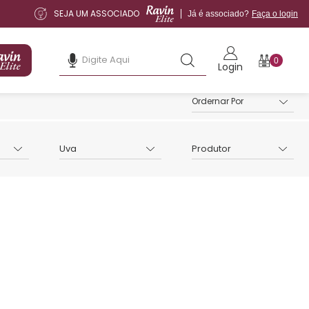
SEJA UM ASSOCIADO
Já é associado?
Faça o login
0
Login
Uva
Produtor