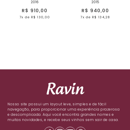
2016
2015
R$ 910,00
R$ 940,00
7x
de
R$ 130,00
7x
de
R$ 134,28
Nosso site possui um layout leve, simples e de fácil
navegação, para proporcionar uma experiência prazerosa
e descomplicada. Aqui você encontra grandes nomes e
muitas novidades, e recebe seus vinhos sem sair de casa.