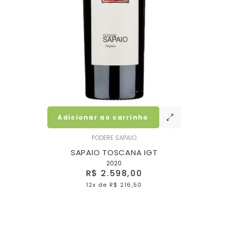
Adicionar ao carrinho
PODERE SAPAIO
0
SAPAIO TOSCANA IGT
MA
2020
R$ 2.598,00
12x
de
R$ 216,50