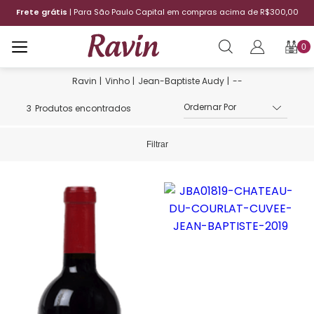
Frete grátis
| Para São Paulo Capital em compras acima de R$300,00
0
Vinho
Jean-Baptiste Audy
--
3
Produtos encontrados
Filtrar