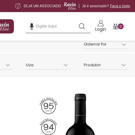
SEJA UM ASSOCIADO
Já é associado?
Faça o login
0
Login
Uva
Produtor