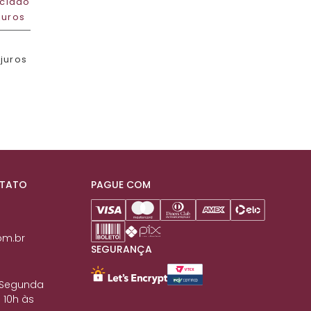
ciado
juros
 juros
NTATO
PAGUE COM
om.br
SEGURANÇA
 Segunda
 10h às