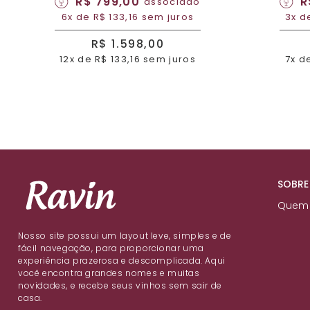
R$ 799,00
R
associado
6x de R$ 133,16 sem juros
3x d
R$ 1.598,00
12x de R$ 133,16 sem juros
7x d
SOBRE
Quem
Nosso site possui um layout leve, simples e de
fácil navegação, para proporcionar uma
experiência prazerosa e descomplicada. Aqui
você encontra grandes nomes e muitas
novidades, e recebe seus vinhos sem sair de
casa.