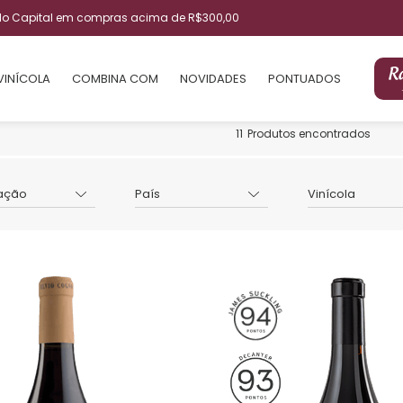
ulo Capital em compras acima de R$300,00
VINÍCOLA
COMBINA COM
NOVIDADES
PONTUADOS
11
Produtos encontrados
ação
País
Vinícola