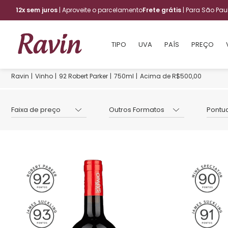
12x sem juros
| Aproveite o parcelamento
Frete grátis
| Para São Pa
TIPO
UVA
PAÍS
PREÇO
Vinho
92 Robert Parker
750ml
Acima de R$500,00
Faixa de preço
Outros Formatos
Pontu