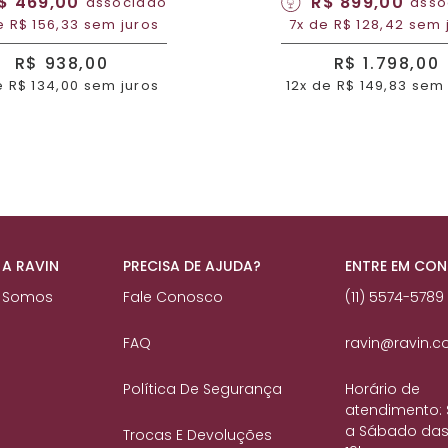
$ 469,00
R$ 899,00
associado
asso
e R$ 156,33 sem juros
7x de R$ 128,42 sem 
R$ 938,00
R$ 1.798,00
e R$ 134,00 sem juros
12x de R$ 149,83 sem
 A RAVIN
PRECISA DE AJUDA?
ENTRE EM CO
 Somos
Fale Conosco
(11) 5574-5789
FAQ
ravin@ravin.c
Política De Segurança
Horário de
atendimento:
a Sábado das
Trocas E Devoluções